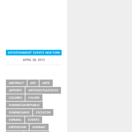
ENTERTAINMENT
,
EVENTS
,
NEW YORK
APRIL 28, 2015
RELATED ITEMS
ABSTRACT
ART
ARTE
ARTEXPO
ARTISTAS PLASTICOS
COLORES
COLORS
DOMINICAN REPUBLIC
DOMINICANOS
ESCULTOR
ESPANOL
EVENTS
EXPOSICION
HISPANIC