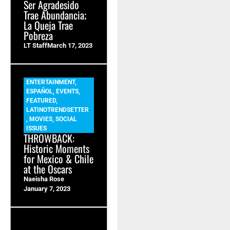
Ser Agradesido
Trae Abundancia;
La Queja Trae
Pobreza
LT Staff
March 17, 2023
ENTERTAINMENT
,
ESPAÑOL
,
EVENTS
,
FEATURED
,
LATINOTRENDSETTER
,
MOVIES
,
SOCIAL
ISSUES
THROWBACK:
Historic Moments
for Mexico & Chile
at the Oscars
Naeisha Rose
January 7, 2023