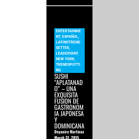
ENTERTAINME
NT
,
ESPAÑOL
,
LATINOTREND
SETTER
,
LEADERSHIP
,
NEW YORK
,
TRENDSPOTTI
NG
SUSHI
“APLATANAD
O” – UNA
EXQUISITA
FUSION DE
GASTRONOM
IA JAPONESA
Y
DOMINICANA
Deyanira Martinez
March 31, 2015