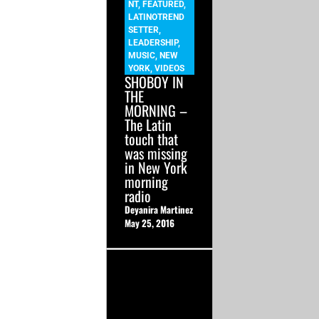
NT
,
FEATURED
,
LATINOTREND
SETTER
,
LEADERSHIP
,
MUSIC
,
NEW
YORK
,
VIDEOS
SHOBOY IN
THE
MORNING –
The Latin
touch that
was missing
in New York
morning
radio
Deyanira Martinez
May 25, 2016