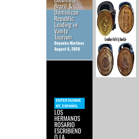
Brazil &
Dominican
Republic
Leading in
Vanity
Tourism
Deyanira Martinez
August 6, 2026
ENTERTAINME
NT
,
ESPAÑOL
LOS
HERMANOS
ROSARIO
ESCRIBIEND
O LA