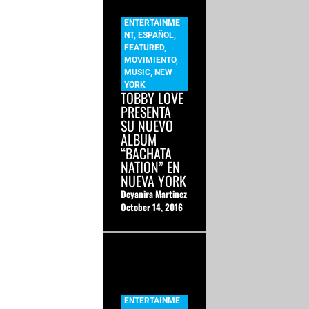
ENTERTAINME
NT
,
ESPAÑOL
,
FEATURED
,
MOVIMIENTO
,
MUSIC
,
NEW
YORK
TOBBY LOVE
PRESENTA
SU NUEVO
ALBUM
“BACHATA
NATION” EN
NUEVA YORK
Deyanira Martinez
October 14, 2016
ENTERTAINME