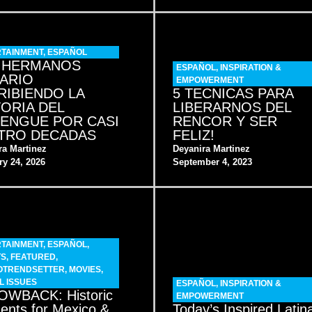
TAINMENT
,
ESPAÑOL
 HERMANOS
ESPAÑOL
,
INSPIRATION &
ARIO
EMPOWERMENT
RIBIENDO LA
5 TECNICAS PARA
TORIA DEL
LIBERARNOS DEL
ENGUE POR CASI
RENCOR Y SER
TRO DECADAS
FELIZ!
ra Martinez
Deyanira Martinez
ry 24, 2026
September 4, 2023
TAINMENT
,
ESPAÑOL
,
TS
,
FEATURED
,
OTRENDSETTER
,
MOVIES
,
L ISSUES
ESPAÑOL
,
INSPIRATION &
WBACK: Historic
EMPOWERMENT
nts for Mexico &
Today’s Inspired Latin