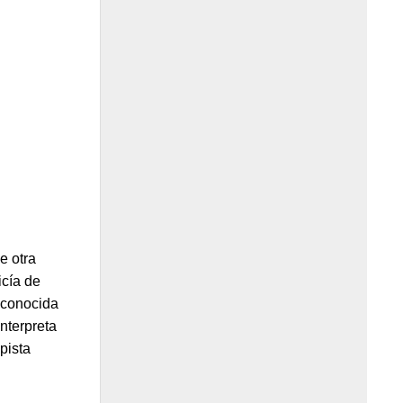
e otra
icía de
 conocida
interpreta
pista