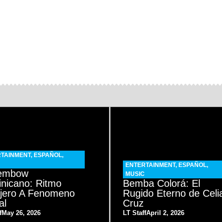
TAINMENT
,
ESPAÑOL
,
ENTERTAINMENT
,
ESPAÑOL
,
Dembow
MUSIC
nicano: Ritmo
Bemba Colorá: El
ejero A Fenomeno
Rugido Eterno de Celi
al
Cruz
f
May 26, 2026
LT Staff
April 2, 2026