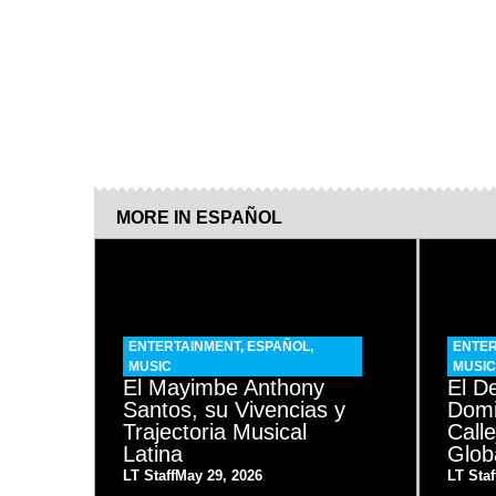
MORE IN
ESPAÑOL
ENTERTAINMENT
,
ESPAÑOL
,
ENTER
MUSIC
MUSIC
El Mayimbe Anthony
El 
Santos, su Vivencias y
Domi
Trajectoria Musical
Call
Latina
Glob
LT Staff
May 29, 2026
LT Staf