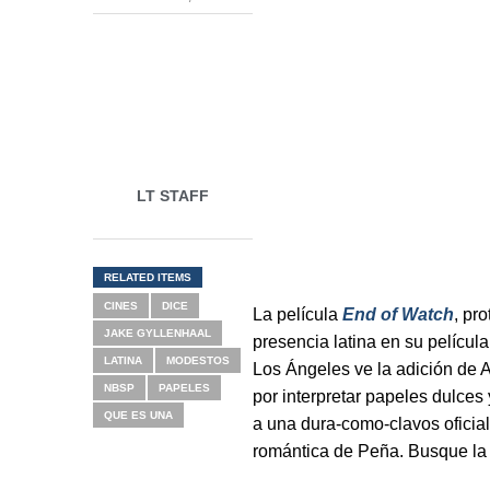
LT STAFF
RELATED ITEMS
CINES
DICE
La película
End of Watch
, pr
JAKE GYLLENHAAL
presencia latina en su película
LATINA
MODESTOS
Los Ángeles ve la adición de 
NBSP
PAPELES
por interpretar papeles dulces 
QUE ES UNA
a una dura-como-clavos oficial
romántica de Peña. Busque la p