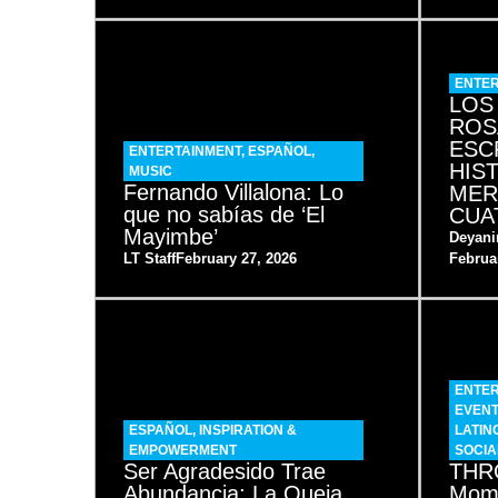
ENTER
LOS
ROS
ESC
ENTERTAINMENT
,
ESPAÑOL
,
HIS
MUSIC
Fernando Villalona: Lo
MER
que no sabías de ‘El
CUA
Mayimbe’
Deyani
LT Staff
February 27, 2026
Februa
ENTER
EVEN
ESPAÑOL
,
INSPIRATION &
LATIN
EMPOWERMENT
SOCIA
Ser Agradesido Trae
THRO
Abundancia; La Queja
Mome