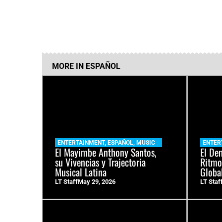
MORE IN
ESPAÑOL
ENTERTAINMENT
,
ESPAÑOL
,
MUSIC
ENTER
El Mayimbe Anthony Santos,
El De
su Vivencias y Trajectoria
Ritmo
Musical Latina
Globa
LT Staff
May 29, 2026
LT Staf