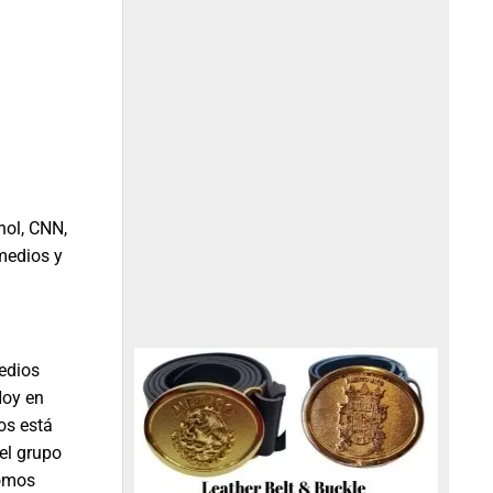
nol, CNN,
medios y
Medios
Hoy en
os está
el grupo
somos