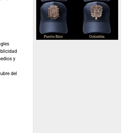
ngles
ublicidad
medios y
u
ubre del