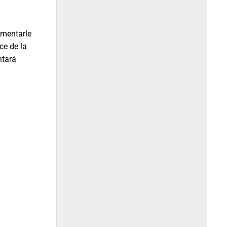
umentarle
ce de la
ntará