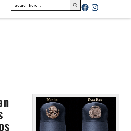
Search
for:
en
s
os