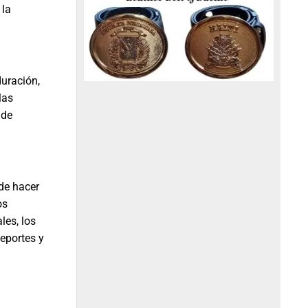
 la
duración,
las
 de
de hacer
os
les, los
deportes y