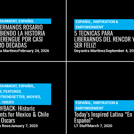
TAINMENT
,
ESPAÑOL
ESPAÑOL
,
INSPIRATION &
HERMANOS ROSARIO
EMPOWERMENT
BIENDO LA HISTORIA
5 TECNICAS PARA
MERENGUE POR CASI
LIBERARNOS DEL RENCOR 
RO DECADAS
SER FELIZ!
a Martinez
February 24, 2026
Deyanira Martinez
September 4, 20
TAINMENT
,
ESPAÑOL
,
S
,
FEATURED
,
OTRENDSETTER
,
MOVIES
,
 ISSUES
ESPAÑOL
,
INSPIRATION &
BACK: Historic
EMPOWERMENT
ts for Mexico & Chile
Today’s Inspired Latina *En
 Oscars
Español*
a Rose
January 7, 2023
LT Staff
March 7, 2020