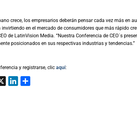
pano crece, los empresarios deberán pensar cada vez más en a
n invirtiendo en el mercado de consumidores que más rápido cre
 CEO de LatinVision Media. “Nuestra Conferencia de CEO´s prese
ente posicionados en sus respectivas industrias y tendencias.”
erencia y registrarse, clic
aquí
:
tsApp
interest
X
LinkedIn
Share