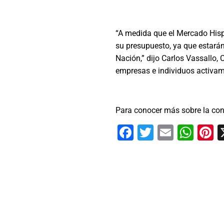
“A medida que el Mercado His
su presupuesto, ya que estará
Nación,” dijo Carlos Vassallo,
empresas e individuos activam
Para conocer más sobre la conf
Facebook
Twitter
Email
Wha
P