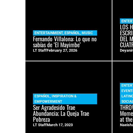
ENTER
LOS 
ESCRI
ENTERTAINMENT
,
ESPAÑOL
,
MUSIC
Fernando Villalona: Lo que no
DEL 
sabías de ‘El Mayimbe’
CUAT
LT Staff
February 27, 2026
Deyanir
ENTER
EVENT
ESPAÑOL
,
INSPIRATION &
LATIN
EMPOWERMENT
SOCIAL
Ser Agradesido Trae
THROW
Abundancia; La Queja Trae
Momen
Pobreza
at the
LT Staff
March 17, 2023
Naeish