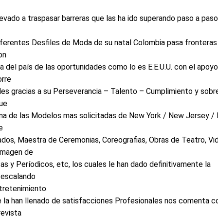
levado a traspasar barreras que las ha ido superando paso a paso
ferentes Desfiles de Moda de su natal Colombia pasa fronteras
on
a del país de las oportunidades como lo es E.E.U.U. con el apoy
orre
bles gracias a su Perseverancia – Talento – Cumplimiento y sobr
que
 una de las Modelos mas solicitadas de New York / New Jersey /
e
ados, Maestra de Ceremonias, Coreografias
, Obras de Teatro, Vi
 Imagen de
s y Períodicos, etc, los cuales le han dado definitivamente la
r escalando
tretenimiento.
e la han llenado de satisfacciones Profesionales nos comenta c
revista