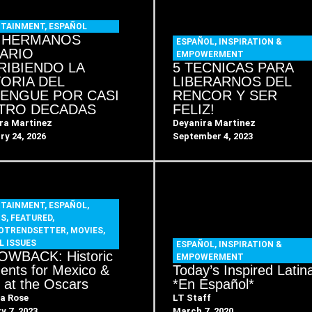
RTAINMENT
,
ESPAÑOL
 HERMANOS
ESPAÑOL
,
INSPIRATION &
ARIO
EMPOWERMENT
RIBIENDO LA
5 TECNICAS PARA
TORIA DEL
LIBERARNOS DEL
ENGUE POR CASI
RENCOR Y SER
TRO DECADAS
FELIZ!
ra Martinez
Deyanira Martinez
ry 24, 2026
September 4, 2023
RTAINMENT
,
ESPAÑOL
,
TS
,
FEATURED
,
NOTRENDSETTER
,
MOVIES
,
L ISSUES
ESPAÑOL
,
INSPIRATION &
WBACK: Historic
EMPOWERMENT
nts for Mexico &
Today’s Inspired Latin
e at the Oscars
*En Español*
a Rose
LT Staff
y 7, 2023
March 7, 2020