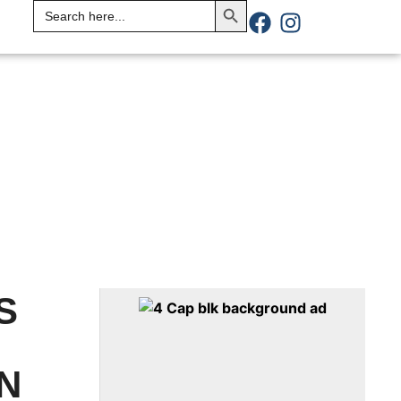
Search
for:
S
N