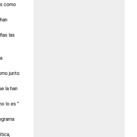
ses como
 han
ñas las
ra
smo junto
ue la han
o lo es ”
rograma
tica,