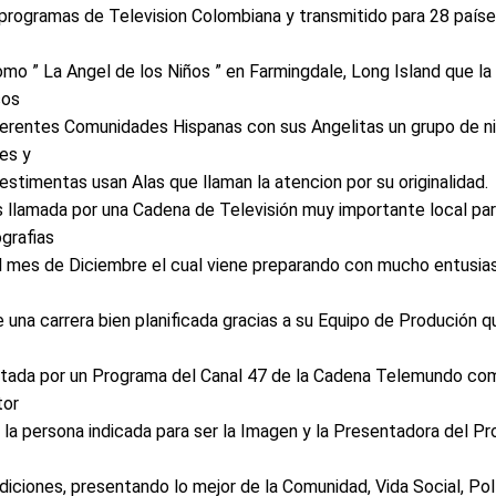
s programas de Television Colombiana y transmitido para 28 paí
omo ” La Angel de los Niños ” en Farmingdale, Long Island que la
sos
iferentes Comunidades Hispanas con sus Angelitas un grupo de ni
es y
estimentas usan Alas que llaman la atencion por su originalidad.
s llamada por una Cadena de Televisión muy importante local pa
ografias
el mes de Diciembre el cual viene preparando con mucho entusia
 una carrera bien planificada gracias a su Equipo de Produción q
citada por un Programa del Canal 47 de la Cadena Telemundo com
tor
a la persona indicada para ser la Imagen y la Presentadora del P
ciones, presentando lo mejor de la Comunidad, Vida Social, Polí