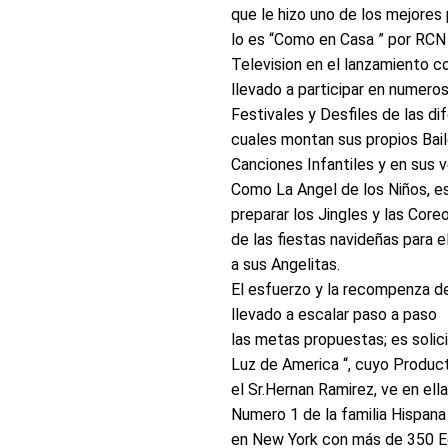
que le hizo uno de los mejore
lo es “Como en Casa ” por RCN
Television en el lanzamiento c
llevado a participar en numero
Festivales y Desfiles de las d
cuales montan sus propios Bail
Canciones Infantiles y en sus v
Como La Angel de los Niños, e
preparar los Jingles y las Core
de las fiestas navideñas para 
a sus Angelitas.
El esfuerzo y la recompenza de
llevado a escalar paso a paso
las metas propuestas; es soli
Luz de America “, cuyo Produc
el Sr.Hernan Ramirez, ve en ell
Numero 1 de la familia Hispana
en New York con más de 350 Edi