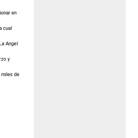
ionar en
a cual
 La Angel
rzo y
 miles de