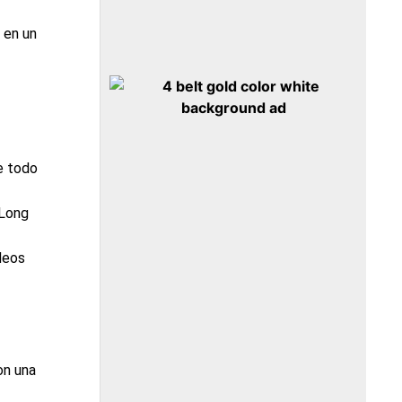
 en un
o
e todo
 Long
deos
on una