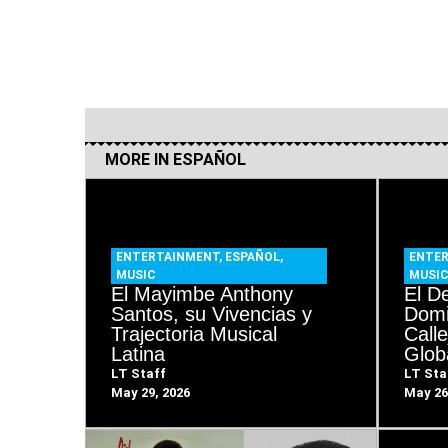
MORE IN
ESPAÑOL
ENTERTAINMENT
,
ESPAÑOL
,
ENTE
MUSIC
MUSI
El Mayimbe Anthony
El 
Santos, su Vivencias y
Domi
Trajectoria Musical
Call
Latina
Glob
LT Staff
LT Sta
May 29, 2026
May 26