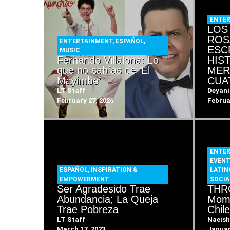
ENTE
LOS
ROS
ENTERTAINMENT
,
ESPAÑOL
,
ESC
MUSIC
Fernando Villalona: Lo
HIS
que no sabías de ‘El
MER
Mayimbe’
CUA
LT Staff
Deyani
February 27, 2026
Februa
ENTE
EVEN
ESPAÑOL
,
INSPIRATION &
LATI
EMPOWERMENT
SOCIA
Ser Agradesido Trae
THRO
Abundancia; La Queja
Mome
Trae Pobreza
Chil
LT Staff
Naeish
March 17, 2023
Januar