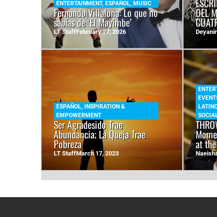
ESCRI
ENTERTAINMENT
,
ESPAÑOL
,
MUSIC
Fernando Villalona: Lo que no
DEL 
sabías de ‘El Mayimbe’
CUAT
LT Staff
February 27, 2026
Deyanir
ENTER
EVENT
ESPAÑOL
,
INSPIRATION &
LATIN
EMPOWERMENT
SOCIAL
Ser Agradesido Trae
THROW
Abundancia; La Queja Trae
Momen
Pobreza
at the
LT Staff
March 17, 2023
Naeish