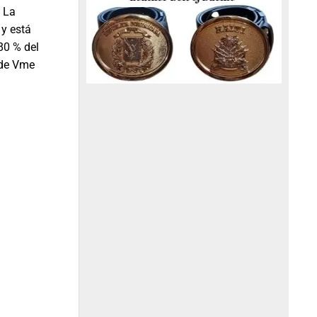
. La
 y está
80 % del
 de Vme