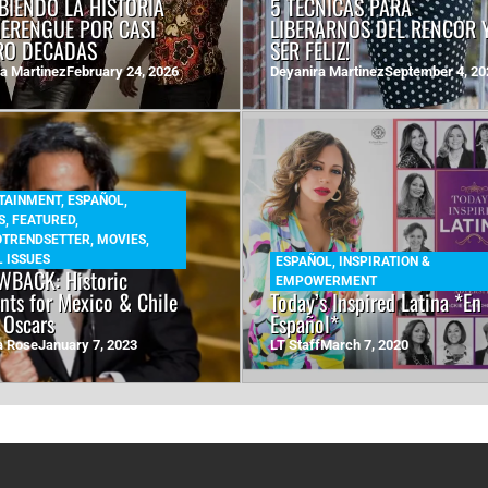
BIENDO LA HISTORIA
5 TECNICAS PARA
MERENGUE POR CASI
LIBERARNOS DEL RENCOR 
RO DECADAS
SER FELIZ!
a Martinez
February 24, 2026
Deyanira Martinez
September 4, 20
TAINMENT
,
ESPAÑOL
,
S
,
FEATURED
,
OTRENDSETTER
,
MOVIES
,
 ISSUES
ESPAÑOL
,
INSPIRATION &
BACK: Historic
EMPOWERMENT
ts for Mexico & Chile
Today’s Inspired Latina *En
 Oscars
Español*
a Rose
January 7, 2023
LT Staff
March 7, 2020