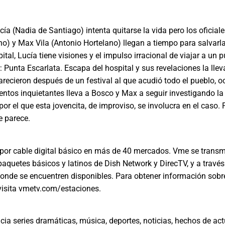
ía (Nadia de Santiago) intenta quitarse la vida pero los oficial
o) y Max Vila (Antonio Hortelano) llegan a tiempo para salvarla
ital, Lucía tiene visiones y el impulso irracional de viajar a un 
Punta Escarlata. Escapa del hospital y sus revelaciones la llev
recieron después de un festival al que acudió todo el pueblo, 
entos inquietantes lleva a Bosco y Max a seguir investigando la
por el que esta jovencita, de improviso, se involucra en el caso. 
e parece.
 por cable digital básico en más de 40 mercados. Vme se transm
s paquetes básicos y latinos de Dish Network y DirecTV, y a través
donde se encuentren disponibles. Para obtener información sobr
visita vmetv.com/estaciones.
cia series dramáticas, música, deportes, noticias, hechos de act