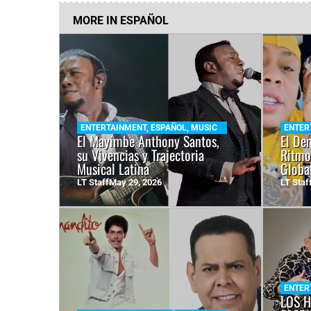
MORE IN
ESPAÑOL
ENTERTAINMENT
,
ESPAÑOL
,
MUSIC
ENTER
El Mayimbe Anthony Santos,
El De
su Vivencias y Trajectoria
Ritmo
Musical Latina
Globa
LT Staff
May 29, 2026
LT Staf
ENTER
LOS 