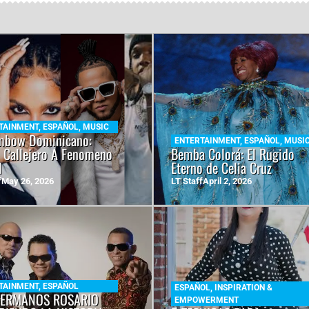
TAINMENT
,
ESPAÑOL
,
MUSIC
mbow Dominicano:
ENTERTAINMENT
,
ESPAÑOL
,
MUSI
 Callejero A Fenomeno
Bemba Colorá: El Rugido
l
Eterno de Celia Cruz
f
May 26, 2026
LT Staff
April 2, 2026
TAINMENT
,
ESPAÑOL
ESPAÑOL
,
INSPIRATION &
HERMANOS ROSARIO
EMPOWERMENT