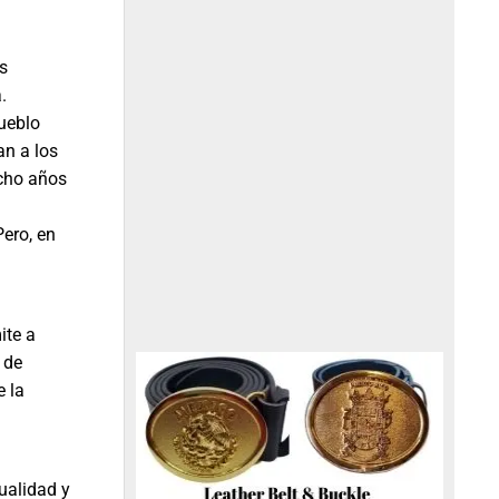
es
.
pueblo
an a los
ocho años
Pero, en
ite a
 de
e la
ualidad y