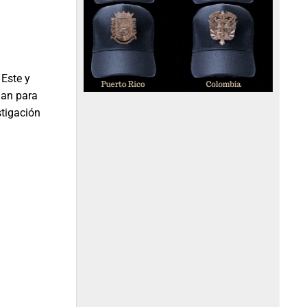
 Este y
ian para
stigación